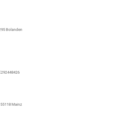
7295 Bolanden
DE292448426
 55118 Mainz